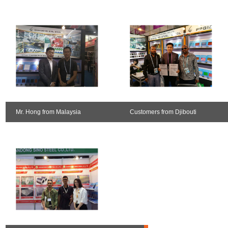
Mr. Hong from Malaysia
Customers from Djibouti